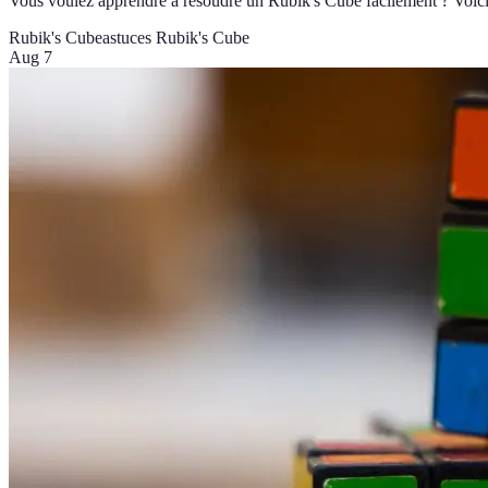
Vous voulez apprendre à résoudre un Rubik's Cube facilement ? Voici 
Rubik's Cube
astuces Rubik's Cube
Aug 7