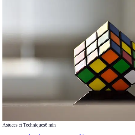
Astuces et Techniques
6
min