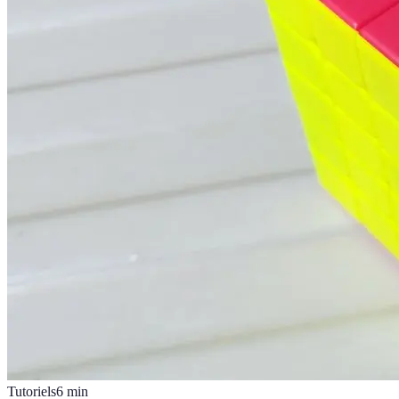
Tutoriels
6
min