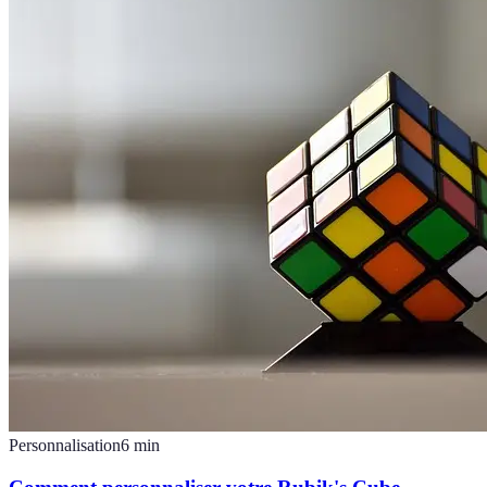
Personnalisation
6
min