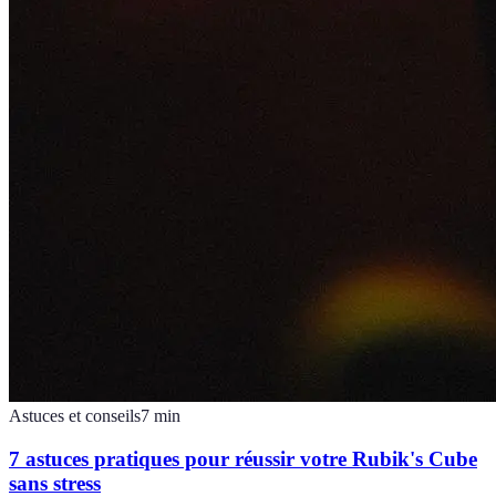
Astuces et conseils
7
min
7 astuces pratiques pour réussir votre Rubik's Cube
sans stress