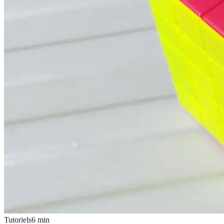
Tutoriels
6
min