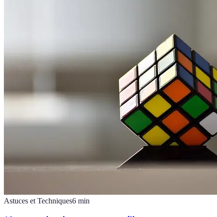
Astuces et Techniques
6
min