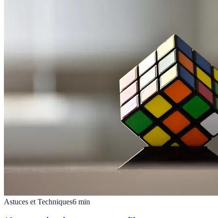
Astuces et Techniques
6
min