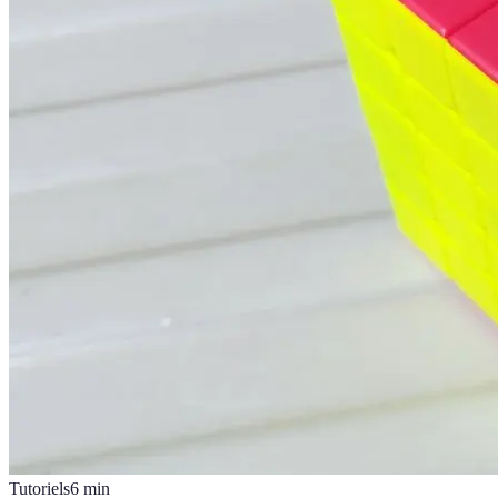
Tutoriels
6
min