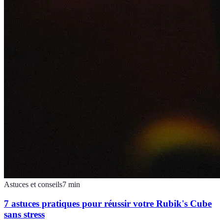
Astuces et conseils
7
min
7 astuces pratiques pour réussir votre Rubik's Cube
sans stress