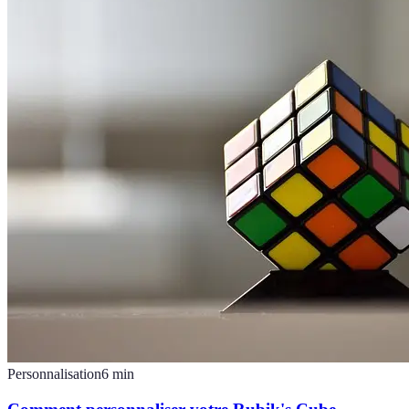
Personnalisation
6
min